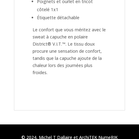
Poignets et ourlet en tricot
côtelé 1x1
Étiquette détachable
Le confort que vous méritez avec le
sweat à capuche en polaire
District® V.I.T.™. Le tissu doux
procure une sensation de confort,
tandis que la capuche ajoute de la
chaleur lors des journées plus
froides.
© 2024, Michel T Dallaire et ArchiTEK NumeRIK