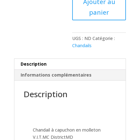
Ajouter au
à
capuchon
panier
en
molleton
UGS :
ND
Catégorie :
Chandails
Description
Informations complémentaires
Description
Chandail à capuchon en molleton
V.I.T.MC DistrictMD